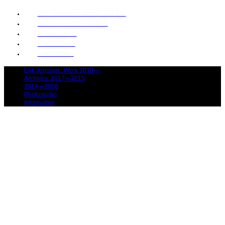
Erik Jonsson : Work 2018—
Archives: 2017—2015
2014—2008
Photostudio
Information
Erik Jonsson : Work 2018—
Archives: 2017—2015
2014—2008
Photostudio
Information